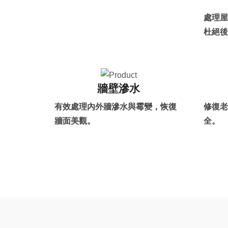
處理屋
杜絕後
牆壁滲水
有效處理內外牆滲水與霉變，恢復
修復老
牆面美觀。
全。